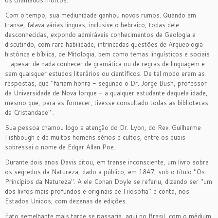
os chamados mortos.
Com o tempo, sua mediunidade ganhou novos rumos. Quando em
transe, falava várias línguas, inclusive o hebraico, todas dele
desconhecidas, expondo admiráveis conhecimentos de Geologia e
discutindo, com rara habilidade, intrincadas questões de Arqueologia
histórica e bíblica, de Mitologia, bem como temas linguísticos e sociais
- apesar de nada conhecer de gramática ou de regras de linguagem e
sem quaisquer estudos literários ou científicos. De tal modo eram as
respostas, que "fariam honra - segundo o Dr. Jorge Bush, professor
da Universidade de Nova Iorque - a qualquer estudante daquela idade,
mesmo que, para as fornecer, tivesse consultado todas as bibliotecas
da Cristandade" .
Sua pessoa chamou logo a atenção do Dr. Lyon, do Rev. Guilherme
Fishbough e de muitos homens sérios e cultos, entre os quais
sobressai o nome de Edgar Allan Poe.
Durante dois anos Davis ditou, em transe inconsciente, um livro sobre
os segredos da Natureza, dado a público, em 1847, sob o título "Os
Princípios da Natureza". A ele Conan Doyle se referiu, dizendo ser "um
dos livros mais profundos e originais de Filosofia" e conta, nos
Estados Unidos, com dezenas de edições.
Fato semelhante mais tarde se passaria, aqui no Brasil, com o médium