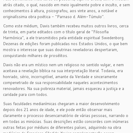
atrás citado, o qual, nascido em meio igualmente pobre e inculto, e sem
conhecimentos à altura, psicografou, aos vinte anos, a notável e
originalíssima obra poética - "Parnaso d. Além-Túmulo".
Como este médium, Davis também recebeu muitos outros livros, cerca
de trinta, em parte editados com o título geral de "Filosofia
Harmónica", a ele transmitidos pela entidade espiritual Swedenborg.
Dezenas de edições foram publicadas nos Estados Unidos, o que bem
mostra o interesse que suas doutrinas reveladoras despertaram,
conquistando milhares de prosélitos.
Davis não era um místico nem um religioso no sentido vulgar, e nem
aceitava a revelação bíblica na sua interpretação literal. Todavia, era
honrado, sério, incorruptível, amante da Verdade e sinceramente
compenetrado de sua responsabilidade naqueles acontecimentos
renovadores. Na sua pobreza material, jamais esqueceu a justiça e a
caridade para com todos.
Suas faculdades medianímicas chegaram a maior desenvolvimento
depois dos 21 anos de idade, e ele pode então observar mais
claramente o processo desencarnatório de várias pessoas, narrando o
em todas as minúcias. Suas descrições estão concordes com inúmeras
outras feitas por médiuns de diferentes países, adquirindo na obra