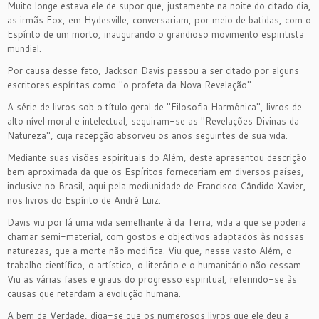
Muito longe estava ele de supor que, justamente na noite do citado dia,
as irmãs Fox, em Hydesville, conversariam, por meio de batidas, com o
Espírito de um morto, inaugurando o grandioso movimento espiritista
mundial.
Por causa desse fato, Jackson Davis passou a ser citado por alguns
escritores espíritas como "o profeta da Nova Revelação".
A série de livros sob o título geral de "Filosofia Harmónica", livros de
alto nível moral e intelectual, seguiram-se as "Revelações Divinas da
Natureza", cuja recepção absorveu os anos seguintes de sua vida.
Mediante suas visões espirituais do Além, deste apresentou descrição
bem aproximada da que os Espíritos forneceriam em diversos países,
inclusive no Brasil, aqui pela mediunidade de Francisco Cândido Xavier,
nos livros do Espírito de André Luiz.
Davis viu por lá uma vida semelhante à da Terra, vida a que se poderia
chamar semi-material, com gostos e objectivos adaptados às nossas
naturezas, que a morte não modifica. Viu que, nesse vasto Além, o
trabalho científico, o artístico, o literário e o humanitário não cessam.
Viu as várias fases e graus do progresso espiritual, referindo-se às
causas que retardam a evolução humana.
A bem da Verdade, diga-se que os numerosos livros que ele deu a