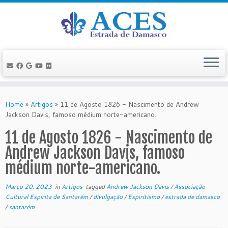
Skip
to
Home
»
Artigos
»
11 de Agosto 1826 - Nascimento de Andrew
content
Jackson Davis, famoso médium norte-americano.
11 de Agosto 1826 - Nascimento de
Andrew Jackson Davis, famoso
médium norte-americano.
Março 20, 2023
in
Artigos
tagged
Andrew Jackson Davis
/
Associação
Cultural Espirita de Santarém
/
divulgação
/
Espiritismo
/
estrada de damasco
/
santarém