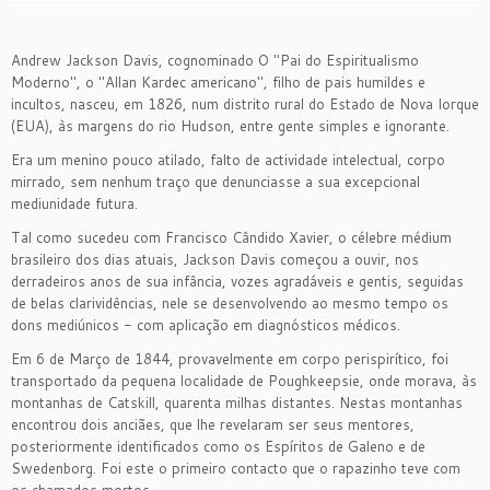
Andrew Jackson Davis, cognominado O "Pai do Espiritualismo
Moderno", o "Allan Kardec americano", filho de pais humildes e
incultos, nasceu, em 1826, num distrito rural do Estado de Nova Iorque
(EUA), às margens do rio Hudson, entre gente simples e ignorante.
Era um menino pouco atilado, falto de actividade intelectual, corpo
mirrado, sem nenhum traço que denunciasse a sua excepcional
mediunidade futura.
Tal como sucedeu com Francisco Cândido Xavier, o célebre médium
brasileiro dos dias atuais, Jackson Davis começou a ouvir, nos
derradeiros anos de sua infância, vozes agradáveis e gentis, seguidas
de belas clarividências, nele se desenvolvendo ao mesmo tempo os
dons mediúnicos - com aplicação em diagnósticos médicos.
Em 6 de Março de 1844, provavelmente em corpo perispirítico, foi
transportado da pequena localidade de Poughkeepsie, onde morava, às
montanhas de Catskill, quarenta milhas distantes. Nestas montanhas
encontrou dois anciães, que lhe revelaram ser seus mentores,
posteriormente identificados como os Espíritos de Galeno e de
Swedenborg. Foi este o primeiro contacto que o rapazinho teve com