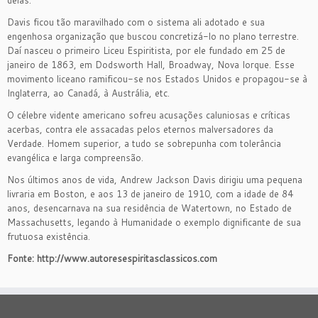
delas.
Davis ficou tão maravilhado com o sistema ali adotado e sua
engenhosa organização que buscou concretizá-lo no plano terrestre.
Daí nasceu o primeiro Liceu Espiritista, por ele fundado em 25 de
janeiro de 1863, em Dodsworth Hall, Broadway, Nova Iorque. Esse
movimento liceano ramificou-se nos Estados Unidos e propagou-se à
Inglaterra, ao Canadá, à Austrália, etc.
O célebre vidente americano sofreu acusações caluniosas e críticas
acerbas, contra ele assacadas pelos eternos malversadores da
Verdade. Homem superior, a tudo se sobrepunha com tolerância
evangélica e larga compreensão.
Nos últimos anos de vida, Andrew Jackson Davis dirigiu uma pequena
livraria em Boston, e aos 13 de janeiro de 1910, com a idade de 84
anos, desencarnava na sua residência de Watertown, no Estado de
Massachusetts, legando à Humanidade o exemplo dignificante de sua
frutuosa existência.
Fonte: http://www.autoresespiritasclassicos.com