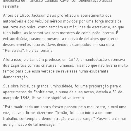
mediúnica de Francisco Cândido Xavier complementação assaz
relevante.
Antes de 1856, Jackson Davis profetizou o aparecimento dos
automóveis e dos veículos aéreos movidos por uma força motriz de
natureza explosiva, como também as máquinas de escrever e, ao que
tudo indica, as locomotivas com motores de combustão interna. É
extraordinária, pasmosa mesmo, a riqueza de detalhes que acerca
desses inventos futuros Davis deixou estampados em sua obra
"Penetralia", hoje centenária.
Afora isso, ele também predisse, em 1847, a manifestação ostensiva
dos Espíritos com as criaturas humanas, frisando que não levaria muito
tempo para que essa verdade se revelasse numa exuberante
demonstração.
Sua obra inicial, de grande luminosidade, foi uma preparação para o
aparecimento do Espiritismo, e numa de suas notas, datada a 31 de
março de 1848, lê-se este significativo trecho:
"Esta madrugada um sopro fresco passou pelo meu rosto, e ouvi uma
voz, suave e firme, dizer-me: "Irmão, foi dado inicio a um bom
trabalho; contempla a demonstração viva que surge." Pus-me a cismar
no significado de tal mensagem."