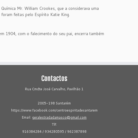
de Química Mr. William Crookes, que a considerava uma
foram feitas pelo Espírito Katie King.
 em 1904, com o falecimento do seu pai, encerra também
Contactos
Rua Cmdte José Carvalho, Pavilhão 1
2005-198 Santarém
https://www.facebook.com/centroespiritadesantarem
Email:
geralestradadamasco@gmail.com
Tlf:
916384284 / 934280595 / 962387898