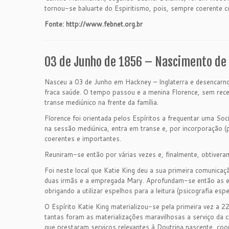
tornou-se baluarte do Espiritismo, pois, sempre coerente co
Fonte:
http://www.febnet.org.br
03 de Junho de 1856 – Nascimento de
Nasceu a 03 de Junho em Hackney – Inglaterra e desencarnou
fraca saúde. O tempo passou e a menina Florence, sem rece
transe mediúnico na frente da família.
Florence foi orientada pelos Espíritos a frequentar uma Soc
na sessão mediúnica, entra em transe e, por incorporação (
coerentes e importantes.
Reuniram-se então por várias vezes e, finalmente, obtivera
Foi neste local que Katie King deu a sua primeira comunica
duas irmãs e a empregada Mary. Aprofundam-se então as exper
obrigando a utilizar espelhos para a leitura (psicografia e
O Espírito Katie King materializou-se pela primeira vez a 2
tantas foram as materializações maravilhosas a serviço da ci
que prestaram serviços relevantes à Doutrina nascente, co