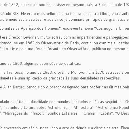
o de 1842, e desencarnou em Juvissy no mesmo país, a 3 de Junho de 19
culo XIX. Ele era o mais velho de uma família de quatro filhos, entretant
tro e meio sabia escrever e aos cinco já dominava princípios de gramática e 
undo antes da Aparição dos Homens", escreveu também "Cosmogonia Univer
l era director Levèrrier, muito sofreu com as impertinências e perseguiçõe
irando-se em 1862 do Observatório de Paris, continuou com mais liberdad
finito. Livre da atmosfera sufocante do Observatório, publicou no mesmo 
o ano de 1868, algumas ascensões aerostáticas.
emia Francesa, no ano de 1880, o prémio Montyon. Em 1870 escreveu e pub
anetas é uma aplicação da gravidade às suas densidades respectivas.
e Allan Kardec, tendo sido o orador designado para proferir as últimas pal
ulado espírita da pluralidade dos mundos habitados e são as seguintes: 
", "Estudos e Leitura sobre Astronomia", "Atmosfera", "Astronomia Popul
arrações do Infinito", "Sonhos Estelares", "Urânia", "Estela", "O Desc
fo enxertado em sábio, possuindo a arte da ciência e a ciência da arte. F