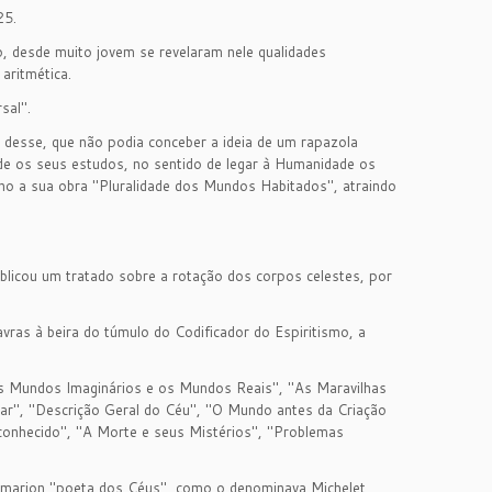
25.
o, desde muito jovem se revelaram nele qualidades
aritmética.
sal".
s desse, que não podia conceber a ideia de um rapazola
e os seus estudos, no sentido de legar à Humanidade os
ano a sua obra "Pluralidade dos Mundos Habitados", atraindo
licou um tratado sobre a rotação dos corpos celestes, por
avras à beira do túmulo do Codificador do Espiritismo, a
"Os Mundos Imaginários e os Mundos Reais", "As Maravilhas
ar", "Descrição Geral do Céu", "O Mundo antes da Criação
onhecido", "A Morte e seus Mistérios", "Problemas
lammarion "poeta dos Céus", como o denominava Michelet