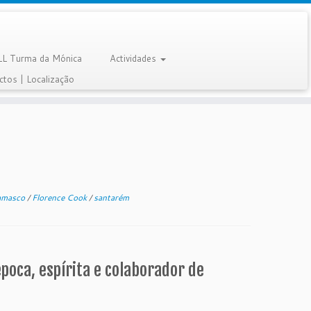
LL Turma da Mónica
Actividades
ctos | Localização
damasco
/
Florence Cook
/
santarém
oca, espírita e colaborador de