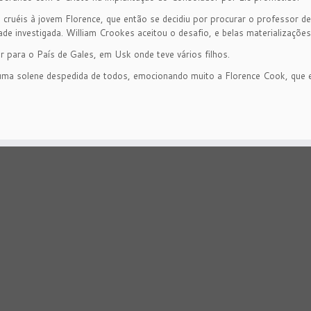
s cruéis à jovem Florence, que então se decidiu por procurar o professor 
de investigada. William Crookes aceitou o desafio, e belas materializações 
r para o País de Gales, em Usk onde teve vários filhos.
 numa solene despedida de todos, emocionando muito a Florence Cook, que