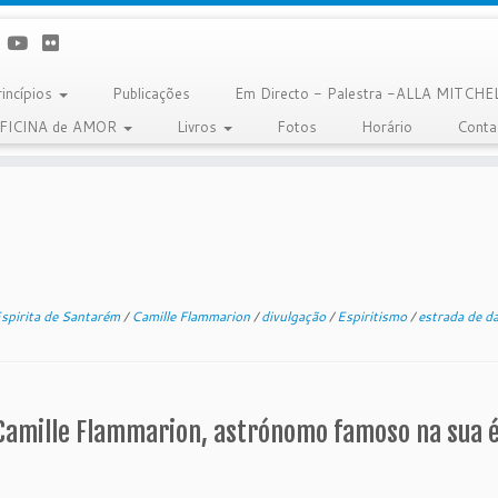
rincípios
Publicações
Em Directo - Palestra -ALLA MITCHE
OFICINA de AMOR
Livros
Fotos
Horário
Conta
Espirita de Santarém
/
Camille Flammarion
/
divulgação
/
Espiritismo
/
estrada de 
Camille Flammarion, astrónomo famoso na sua ép