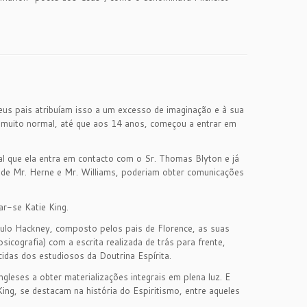
seus pais atribuíam isso a um excesso de imaginação e à sua
o muito normal, até que aos 14 anos, começou a entrar em
cal que ela entra em contacto com o Sr. Thomas Blyton e já
o de Mr. Herne e Mr. Williams, poderiam obter comunicações
ar-se Katie King.
rculo Hackney, composto pelos pais de Florence, as suas
icografia) com a escrita realizada de trás para frente,
cidas dos estudiosos da Doutrina Espírita.
gleses a obter materializações integrais em plena luz. E
King, se destacam na história do Espiritismo, entre aqueles