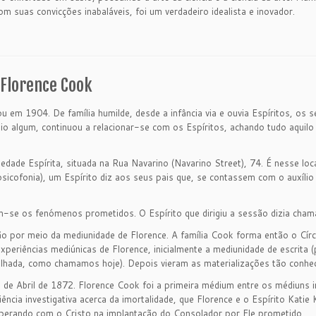
m suas convicções inabaláveis, foi um verdadeiro idealista e inovador.
 Florence Cook
 em 1904. De família humilde, desde a infância via e ouvia Espíritos, os 
io algum, continuou a relacionar-se com os Espíritos, achando tudo aquil
iedade Espírita, situada na Rua Navarino (Navarino Street), 74. É nesse lo
psicofonia), um Espírito diz aos seus pais que, se contassem com o auxíli
m-se os fenómenos prometidos. O Espírito que dirigiu a sessão dizia cham
ção por meio da mediunidade de Florence. A família Cook forma então o Cí
iências mediúnicas de Florence, inicialmente a mediunidade de escrita (ps
spelhada, como chamamos hoje). Depois vieram as materializações tão conhe
2 de Abril de 1872. Florence Cook foi a primeira médium entre os médiuns in
ência investigativa acerca da imortalidade, que Florence e o Espírito Katie 
operando com o Cristo na implantação do Consolador por Ele prometido.