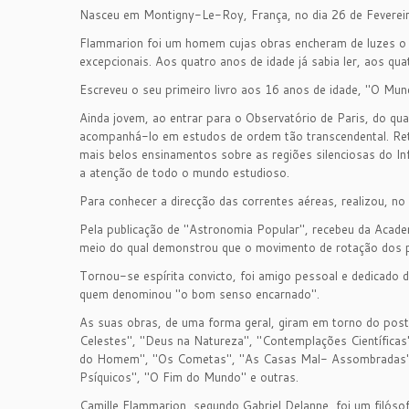
Nasceu em Montigny-Le-Roy, França, no dia 26 de Fevereir
Flammarion foi um homem cujas obras encheram de luzes o sé
excepcionais. Aos quatro anos de idade já sabia ler, aos qua
Escreveu o seu primeiro livro aos 16 anos de idade, "O M
Ainda jovem, ao entrar para o Observatório de Paris, do qua
acompanhá-lo em estudos de ordem tão transcendental. Ret
mais belos ensinamentos sobre as regiões silenciosas do In
a atenção de todo o mundo estudioso.
Para conhecer a direcção das correntes aéreas, realizou, n
Pela publicação de "Astronomia Popular", recebeu da Acad
meio do qual demonstrou que o movimento de rotação dos pl
Tornou-se espírita convicto, foi amigo pessoal e dedicado d
quem denominou "o bom senso encarnado".
As suas obras, de uma forma geral, giram em torno do post
Celestes", "Deus na Natureza", "Contemplações Científicas
do Homem", "Os Cometas", "As Casas Mal- Assombradas", "N
Psíquicos", "O Fim do Mundo" e outras.
Camille Flammarion, segundo Gabriel Delanne, foi um filóso