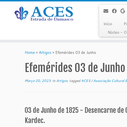
Início
P
Núcleo - 
Skip
to
Home
»
Artigos
»
Efemérides 03 de Junho
content
Efemérides 03 de Junho
Março 20, 2023
in
Artigos
tagged
ACES
/
Associação Cultural 
03 de Junho de 1825 - Desencarne de 
Kardec.