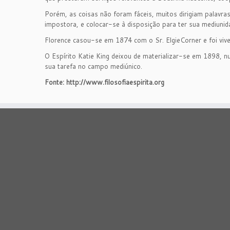
Porém, as coisas não foram fáceis, muitos dirigiam palavra
impostora, e colocar-se à disposição para ter sua mediunida
Florence casou-se em 1874 com o Sr. ElgieCorner e foi vive
O Espírito Katie King deixou de materializar-se em 1898,
sua tarefa no campo mediúnico.
Fonte: http://www.filosofiaespirita.org