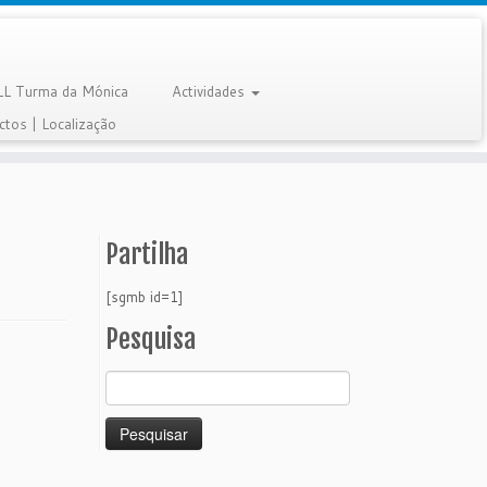
LL Turma da Mónica
Actividades
ctos | Localização
Partilha
[sgmb id=1]
Pesquisa
Pesquisar
por: