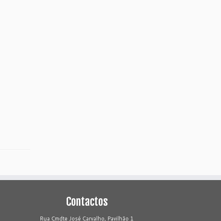
Contactos
Rua Cmdte José Carvalho, Pavilhão 1