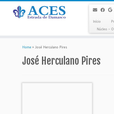
Início
P
Núcleo - 
Skip
to
Home
»
José Herculano Pires
content
José Herculano Pires