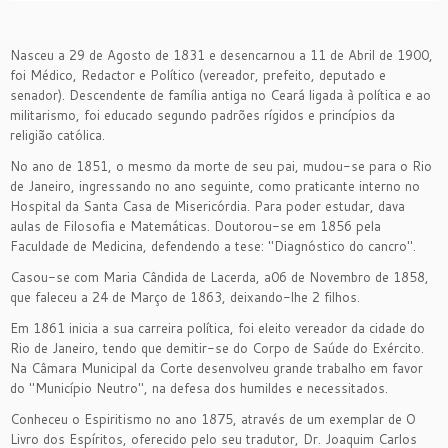
Nasceu a 29 de Agosto de 1831 e desencarnou a 11 de Abril de 1900,
foi Médico, Redactor e Político (vereador, prefeito, deputado e
senador). Descendente de família antiga no Ceará ligada à política e ao
militarismo, foi educado segundo padrões rígidos e princípios da
religião católica.
No ano de 1851, o mesmo da morte de seu pai, mudou-se para o Rio
de Janeiro, ingressando no ano seguinte, como praticante interno no
Hospital da Santa Casa de Misericórdia. Para poder estudar, dava
aulas de Filosofia e Matemáticas. Doutorou-se em 1856 pela
Faculdade de Medicina, defendendo a tese: "Diagnóstico do cancro".
Casou-se com Maria Cândida de Lacerda, a06 de Novembro de 1858,
que faleceu a 24 de Março de 1863, deixando-lhe 2 filhos.
Em 1861 inicia a sua carreira política, foi eleito vereador da cidade do
Rio de Janeiro, tendo que demitir-se do Corpo de Saúde do Exército.
Na Câmara Municipal da Corte desenvolveu grande trabalho em favor
do "Município Neutro", na defesa dos humildes e necessitados.
Conheceu o Espiritismo no ano 1875, através de um exemplar de O
Livro dos Espíritos, oferecido pelo seu tradutor, Dr. Joaquim Carlos