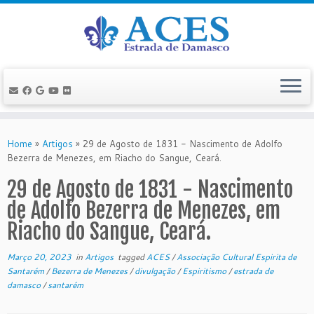
Skip
to
Home
»
Artigos
»
29 de Agosto de 1831 - Nascimento de Adolfo
content
Bezerra de Menezes, em Riacho do Sangue, Ceará.
29 de Agosto de 1831 - Nascimento
de Adolfo Bezerra de Menezes, em
Riacho do Sangue, Ceará.
Março 20, 2023
in
Artigos
tagged
ACES
/
Associação Cultural Espirita de
Santarém
/
Bezerra de Menezes
/
divulgação
/
Espiritismo
/
estrada de
damasco
/
santarém