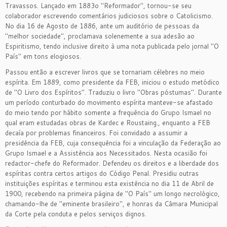
Travassos. Lançado em 1883o "Reformador", tornou-se seu
colaborador escrevendo comentários judiciosos sobre o Catolicismo.
No dia 16 de Agosto de 1886, ante um auditório de pessoas da
"melhor sociedade", proclamava solenemente a sua adesão ao
Espiritismo, tendo inclusive direito à uma nota publicada pelo jornal "O
País" em tons elogiosos.
Passou então a escrever livros que se tornariam célebres no meio
espírita. Em 1889, como presidente da FEB, iniciou o estudo metódico
de "O Livro dos Espíritos". Traduziu o livro "Obras póstumas". Durante
um período conturbado do movimento espírita manteve-se afastado
do meio tendo por hábito somente a frequência do Grupo Ismael no
qual eram estudadas obras de Kardec e Roustaing., enquanto a FEB
decaía por problemas financeiros. Foi convidado a assumir a
presidência da FEB, cuja consequência foi a vinculação da Federação ao
Grupo Ismael e a Assistência aos Necessitados. Nesta ocasião foi
redactor-chefe do Reformador. Defendeu os direitos e a liberdade dos
espíritas contra certos artigos do Código Penal. Presidiu outras
instituições espíritas e terminou esta existência no dia 11 de Abril de
1900, recebendo na primeira página de "O País" um longo necrológico,
chamando-lhe de "eminente brasileiro", e honras da Câmara Municipal
da Corte pela conduta e pelos serviços dignos.