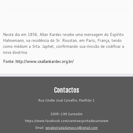
Neste dia em 1856, Allan Kardec recebe uma mensagem do Espírito
Hahnemann, na residência do Sr. Roustan, em Paris, França, tendo
como médium a Srta. Japhet, confirmando sua missão de codificar a
nova doutrina.
Fonte: http://www.ceallankardec.org.br/
Contactos
Rua Cmdte José Carvalho, Pavilhão 1
2005-198 Santarém
https://www.facebook.com/centroespiritadesantarem
Email:
geralestradadamasco@gmail.com