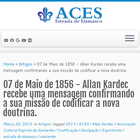
Skip
to
Home
»
Artigos
»
07 de Maio de 1856 - Allan Kardec recebe uma
content
mensagem confirmando a sua missão de codificar a nova doutrina.
07 de Maio de 1856 - Allan Kardec
recebe uma mensagem confirmando
a sua missão de codificar a nova
doutrina.
Março 20, 2023
in
Artigos
tagged
2017
/
ACES
/
Allan Kardec
/
Associação
Cultural Espirita de Santarém
/
Codificação
/
divulgação
/
Espiritismo
/
estrada de damasco
/
santarém