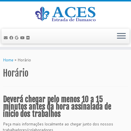
Skip
to
Home
»
Horário
content
Horário
Deverá chegar pelo menos 10 a 15
minutos antes da hora assinalada de
inicio dos trabalhos
Peça mais informações localmente ao chegar junto dos nossos
trabalhadores/colaboradores