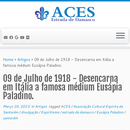
Skip
to
Home
»
Artigos
»
09 de Julho de 1918 - Desencarna em Itália a
content
famosa médium Eusápia Paladino.
09 de Julho de 1918 - Desencarna
em Itália a famosa médium Eusápia
Paladino.
Março 20, 2023
in
Artigos
tagged
ACES
/
Associação Cultural Espirita de
Santarém
/
divulgação
/
Espiritismo
/
estrada de damasco
/
Eusápia Paladino
/
santarém