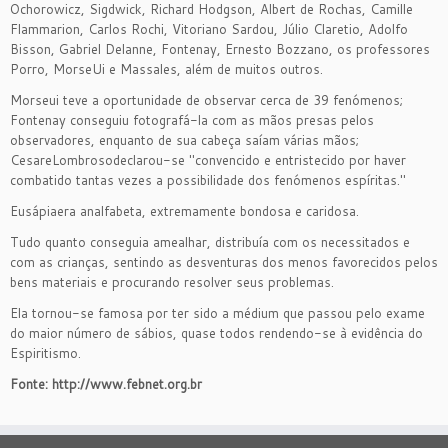
Ochorowicz, Sigdwick, Richard Hodgson, Albert de Rochas, Camille
Flammarion, Carlos Rochi, Vitoriano Sardou, Júlio Claretio, Adolfo
Bisson, Gabriel Delanne, Fontenay, Ernesto Bozzano, os professores
Porro, MorseUi e Massales, além de muitos outros.
Morseui teve a oportunidade de observar cerca de 39 fenómenos;
Fontenay conseguiu fotografá-la com as mãos presas pelos
observadores, enquanto de sua cabeça saíam várias mãos;
CesareLombrosodeclarou-se "convencido e entristecido por haver
combatido tantas vezes a possibilidade dos fenómenos espíritas."
Eusápiaera analfabeta, extremamente bondosa e caridosa.
Tudo quanto conseguia amealhar, distribuía com os necessitados e
com as crianças, sentindo as desventuras dos menos favorecidos pelos
bens materiais e procurando resolver seus problemas.
Ela tornou-se famosa por ter sido a médium que passou pelo exame
do maior número de sábios, quase todos rendendo-se à evidência do
Espiritismo.
Fonte: http://www.febnet.org.br