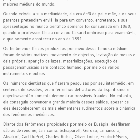
maiores médiuns do mundo.
Quando eclodiu a sua mediunidade, ela era órfã de pai e mãe, e os seus
parentes pretendiam enviá-la para um convento, entretanto, a sua
apresentação no mundo científico somente foi consumada em 1888,
quando o professor Chiaia convidou CesareLombroso para examiná-la,
o que somente aconteceu no ano de 1891.
Os fenómenos físicos produzidos por meio dessa famosa médium
foram de vários matizes: movimento de objectos, levitação de mesas e
dela própria, aparição de luzes, materializações, execução de
passagensmusicais sem contacto humano, por meio de vários
instrumentos e outros.
Os inúmeros cientistas que fizeram pesquisas por seu intermédio, em
centenas de sessões, eram ferrenhos detractores do Espiritismo, e
objectivavamtão somente demonstrar possíveis fraudes. No entanto,
ela conseguiu convencer a grande maioria desses sábios, apesar de
eles desconhecerem os mais elementares rudimentos sobre a dinâmica
dos fenómenos mediúnicos.
Diante dos fenómenos propiciados por meio de Eusápia, desfilaram
sábios de renome, tais como: Schiaparelli, Gerosa, Ermancora,
Aksakof, Carl DuPrel, Charles Richet, Oliver Lodge, FredrichMyers,