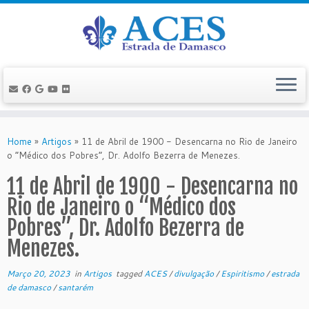
Skip
to
Home
»
Artigos
»
11 de Abril de 1900 - Desencarna no Rio de Janeiro
content
o “Médico dos Pobres”, Dr. Adolfo Bezerra de Menezes.
11 de Abril de 1900 - Desencarna no
Rio de Janeiro o “Médico dos
Pobres”, Dr. Adolfo Bezerra de
Menezes.
Março 20, 2023
in
Artigos
tagged
ACES
/
divulgação
/
Espiritismo
/
estrada
de damasco
/
santarém