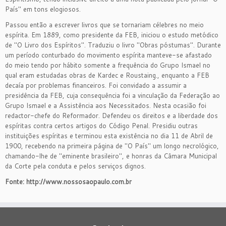
País" em tons elogiosos.
Passou então a escrever livros que se tornariam célebres no meio
espírita. Em 1889, como presidente da FEB, iniciou o estudo metódico
de "O Livro dos Espíritos". Traduziu o livro "Obras póstumas". Durante
um período conturbado do movimento espírita manteve-se afastado
do meio tendo por hábito somente a frequência do Grupo Ismael no
qual eram estudadas obras de Kardec e Roustaing., enquanto a FEB
decaía por problemas financeiros. Foi convidado a assumir a
presidência da FEB, cuja consequência foi a vinculação da Federação ao
Grupo Ismael e a Assistência aos Necessitados. Nesta ocasião foi
redactor-chefe do Reformador. Defendeu os direitos e a liberdade dos
espíritas contra certos artigos do Código Penal. Presidiu outras
instituições espíritas e terminou esta existência no dia 11 de Abril de
1900, recebendo na primeira página de "O País" um longo necrológico,
chamando-lhe de "eminente brasileiro", e honras da Câmara Municipal
da Corte pela conduta e pelos serviços dignos.
Fonte: http://www.nossosaopaulo.com.br