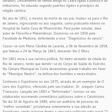
senador). Descendente de família antiga no Ceará ligada à política e ao
militarismo, foi educado segundo padrões rígidos e princípios da
religião católica.
No ano de 1851, o mesmo da morte de seu pai, mudou-se para o Rio
de Janeiro, ingressando no ano seguinte, como praticante interno no
Hospital da Santa Casa de Misericórdia. Para poder estudar, dava
aulas de Filosofia e Matemáticas. Doutorou-se em 1856 pela
Faculdade de Medicina, defendendo a tese: "Diagnóstico do cancro".
Casou-se com Maria Cândida de Lacerda, a 06 de Novembro de 1858,
que faleceu a 24 de Março de 1863, deixando-lhe 2 filhos.
Em 1861 inicia a sua carreira política, foi eleito vereador da cidade do
Rio de Janeiro, tendo que demitir-se do Corpo de Saúde do Exército.
Na Câmara Municipal da Corte desenvolveu grande trabalho em favor
do "Município Neutro", na defesa dos humildes e necessitados.
Conheceu o Espiritismo no ano 1875, através de um exemplar de O
Livro dos Espíritos, oferecido pelo seu tradutor, Dr. Joaquim Carlos
Travassos. Lançado em 1883 o "Reformador", tornou-se seu
colaborador escrevendo comentários judiciosos sobre o Catolicismo.
No dia 16 de Agosto de 1886, ante um auditório de pessoas da
"melhor sociedade", proclamava solenemente a sua adesão ao
Espiritismo, tendo inclusive direito a uma nota publicada pelo jornal "O