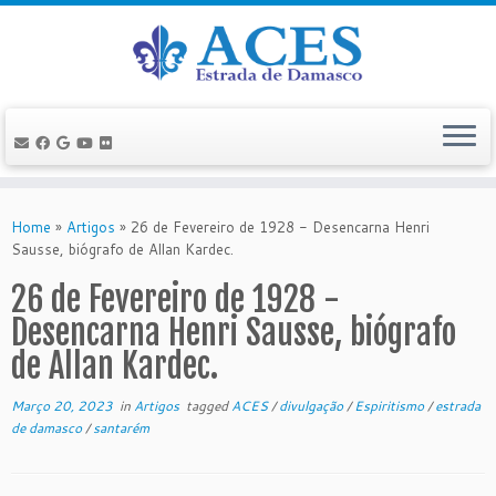
Skip
to
Home
»
Artigos
»
26 de Fevereiro de 1928 - Desencarna Henri
content
Sausse, biógrafo de Allan Kardec.
26 de Fevereiro de 1928 -
Desencarna Henri Sausse, biógrafo
de Allan Kardec.
Março 20, 2023
in
Artigos
tagged
ACES
/
divulgação
/
Espiritismo
/
estrada
de damasco
/
santarém