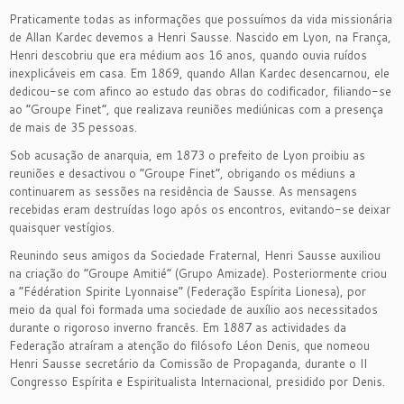
Praticamente todas as informações que possuímos da vida missionária
de Allan Kardec devemos a Henri Sausse. Nascido em Lyon, na França,
Henri descobriu que era médium aos 16 anos, quando ouvia ruídos
inexplicáveis em casa. Em 1869, quando Allan Kardec desencarnou, ele
dedicou-se com afinco ao estudo das obras do codificador, filiando-se
ao “Groupe Finet”, que realizava reuniões mediúnicas com a presença
de mais de 35 pessoas.
Sob acusação de anarquia, em 1873 o prefeito de Lyon proibiu as
reuniões e desactivou o “Groupe Finet”, obrigando os médiuns a
continuarem as sessões na residência de Sausse. As mensagens
recebidas eram destruídas logo após os encontros, evitando-se deixar
quaisquer vestígios.
Reunindo seus amigos da Sociedade Fraternal, Henri Sausse auxiliou
na criação do “Groupe Amitié” (Grupo Amizade). Posteriormente criou
a “Fédération Spirite Lyonnaise” (Federação Espírita Lionesa), por
meio da qual foi formada uma sociedade de auxílio aos necessitados
durante o rigoroso inverno francês. Em 1887 as actividades da
Federação atraíram a atenção do filósofo Léon Denis, que nomeou
Henri Sausse secretário da Comissão de Propaganda, durante o II
Congresso Espírita e Espiritualista Internacional, presidido por Denis.