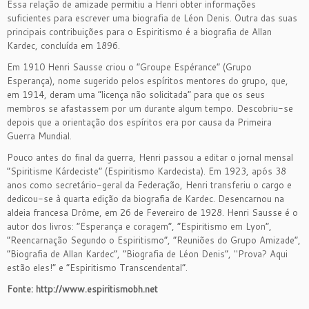
Essa relação de amizade permitiu a Henri obter informações
suficientes para escrever uma biografia de Léon Denis. Outra das suas
principais contribuições para o Espiritismo é a biografia de Allan
Kardec, concluída em 1896.
Em 1910 Henri Sausse criou o “Groupe Espérance” (Grupo
Esperança), nome sugerido pelos espíritos mentores do grupo, que,
em 1914, deram uma “licença não solicitada” para que os seus
membros se afastassem por um durante algum tempo. Descobriu-se
depois que a orientação dos espíritos era por causa da Primeira
Guerra Mundial.
Pouco antes do final da guerra, Henri passou a editar o jornal mensal
“Spiritisme Kárdeciste” (Espiritismo Kardecista). Em 1923, após 38
anos como secretário-geral da Federação, Henri transferiu o cargo e
dedicou-se à quarta edição da biografia de Kardec. Desencarnou na
aldeia francesa Drôme, em 26 de Fevereiro de 1928. Henri Sausse é o
autor dos livros: “Esperança e coragem”, “Espiritismo em Lyon”,
“Reencarnação Segundo o Espiritismo”, “Reuniões do Grupo Amizade”,
“Biografia de Allan Kardec”, “Biografia de Léon Denis”, "Prova? Aqui
estão eles!” e “Espiritismo Transcendental”.
Fonte: http://www.espiritismobh.net