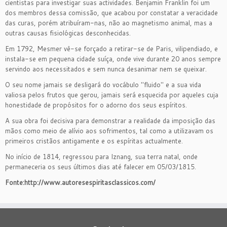
cientistas para investigar suas actividades. Benjamin Franklin foi um
dos membros dessa comissão, que acabou por constatar a veracidade
das curas, porém atribuíram-nas, não ao magnetismo animal, mas a
outras causas fisiológicas desconhecidas.
Em 1792, Mesmer vê-se forçado a retirar-se de Paris, vilipendiado, e
instala-se em pequena cidade suíça, onde vive durante 20 anos sempre
servindo aos necessitados e sem nunca desanimar nem se queixar.
O seu nome jamais se desligará do vocábulo "fluido" e a sua vida
valiosa pelos frutos que gerou, jamais será esquecida por aqueles cuja
honestidade de propósitos for o adorno dos seus espíritos.
A sua obra foi decisiva para demonstrar a realidade da imposição das
mãos como meio de alívio aos sofrimentos, tal como a utilizavam os
primeiros cristãos antigamente e os espíritas actualmente.
No início de 1814, regressou para Iznang, sua terra natal, onde
permaneceria os seus últimos dias até falecer em 05/03/1815.
Fonte:http://www.autoresespiritasclassicos.com/