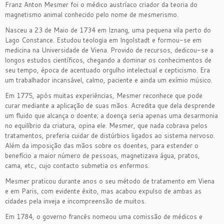
Franz Anton Mesmer foi o médico austríaco criador da teoria do
magnetismo animal conhecido pelo nome de mesmerismo.
Nasceu a 23 de Maio de 1734 em Iznang, uma pequena vila perto do
Lago Constance. Estudou teologia em Ingolstadt e formou-se em
medicina na Universidade de Viena. Provido de recursos, dedicou-se a
longos estudos científicos, chegando a dominar os conhecimentos de
seu tempo, época de acentuado orgulho intelectual e cepticismo. Era
um trabalhador incansável, calmo, paciente e ainda um exímio músico.
Em 1775, após muitas experiências, Mesmer reconhece que pode
curar mediante a aplicação de suas mãos. Acredita que dela desprende
um fluido que alcança o doente; a doença seria apenas uma desarmonia
no equilíbrio da criatura, opina ele. Mesmer, que nada cobrava pelos
tratamentos, preferia cuidar de distúrbios ligados ao sistema nervoso.
Além da imposição das mãos sobre os doentes, para estender o
benefício a maior número de pessoas, magnetizava água, pratos,
cama, etc., cujo contacto submetia os enfermos.
Mesmer praticou durante anos o seu método de tratamento em Viena
e em Paris, com evidente êxito, mas acabou expulso de ambas as
cidades pela inveja e incompreensão de muitos.
Em 1784, o governo francês nomeou uma comissão de médicos e