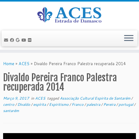
Skip
to
Home
»
ACES
»
Divaldo Pereira Franco Palestra recuperada 2014
content
Divaldo Pereira Franco Palestra
recuperada 2014
Março 9, 2017
in
ACES
tagged
Associação Cultural Espirita de Santarém
/
centro
/
Divaldo
/
espírita
/
Espiritismo
/
Franco
/
palestra
/
Pereira
/
portugal
/
santarém