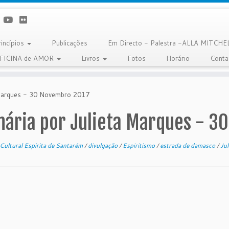
rincípios
Publicações
Em Directo - Palestra -ALLA MITCHE
OFICINA de AMOR
Livros
Fotos
Horário
Conta
a Marques - 30 Novembro 2017
inária por Julieta Marques - 
Cultural Espirita de Santarém
/
divulgação
/
Espiritismo
/
estrada de damasco
/
Ju