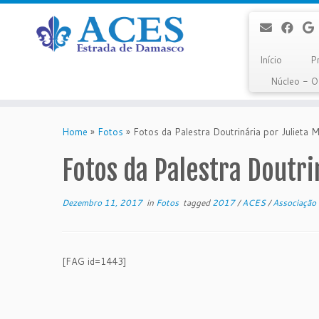
Início
P
Núcleo - 
Skip
to
Home
»
Fotos
»
Fotos da Palestra Doutrinária por Juliet
content
Fotos da Palestra Doutr
Dezembro 11, 2017
in
Fotos
tagged
2017
/
ACES
/
Associação 
[FAG id=1443]