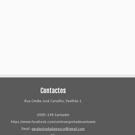
Contactos
Rua Cmdte José Carvalho, Pavilhão 1
2005-198 Santarém
https://www.facebook.com/centroespiritadesantarem
Email:
geralestradadamasco@gmail.com