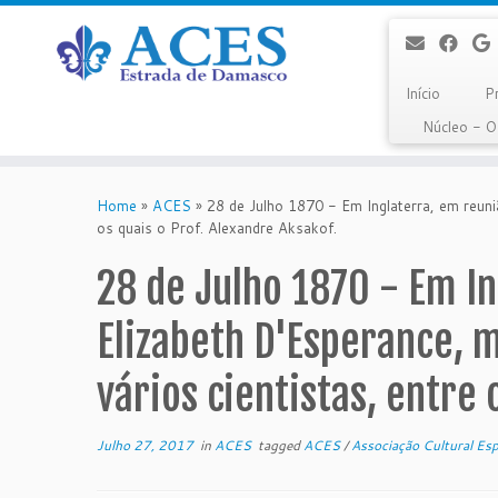
Início
P
Núcleo - 
Skip
to
Home
»
ACES
»
28 de Julho 1870 - Em Inglaterra, em reuniã
content
os quais o Prof. Alexandre Aksakof.
28 de Julho 1870 - Em In
Elizabeth D'Esperance, m
vários cientistas, entre 
Julho 27, 2017
in
ACES
tagged
ACES
/
Associação Cultural Es