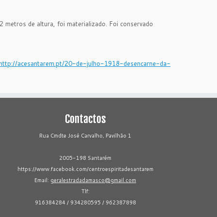
 metros de altura, foi materializado. Foi conservado
http://acesantarem.pt/20-de-julho-1918-desencarne-da-
Contactos
Rua Cmdte José Carvalho, Pavilhão 1
2005-198 Santarém
https://www.facebook.com/centroespiritadesantarem
Email:
geralestradadamasco@gmail.com
Tlf:
916384284 / 934280595 / 962387898