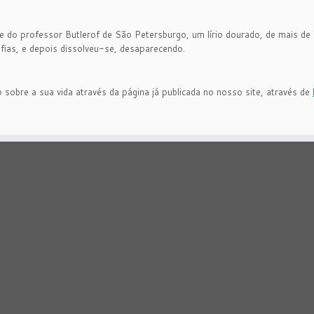
do professor Butlerof de São Petersburgo, um lírio dourado, de mais de 2
fias, e depois dissolveu-se, desaparecendo.
sobre a sua vida através da página já publicada no nosso site, através de