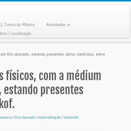
LL Turma da Mónica
Actividades
ctos | Localização
um lírio dourado, estando presentes vários cientistas, entre
os físicos, com a médium
o, estando presentes
kof.
damasco
/
lírio dourado
/
materialização
/
santarém