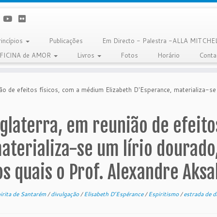
rincípios
Publicações
Em Directo - Palestra -ALLA MITCHE
OFICINA de AMOR
Livros
Fotos
Horário
Conta
o de efeitos físicos, com a médium Elizabeth D'Esperance, materializa-se 
glaterra, em reunião de efeit
aterializa-se um lírio dourad
os quais o Prof. Alexandre Aksa
pirita de Santarém
/
divulgação
/
Elisabeth D’Espérance
/
Espiritismo
/
estrada de 