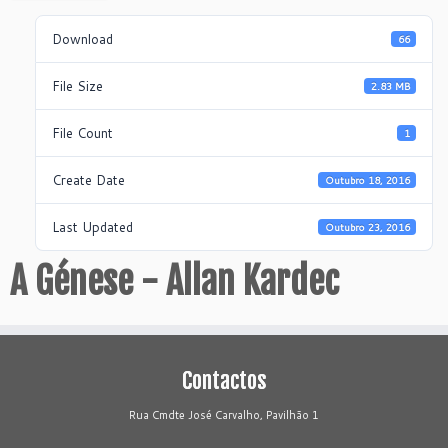
Download
66
File Size
2.83 MB
File Count
1
Create Date
Outubro 18, 2016
Last Updated
Outubro 23, 2016
A Génese - Allan Kardec
Contactos
Rua Cmdte José Carvalho, Pavilhão 1