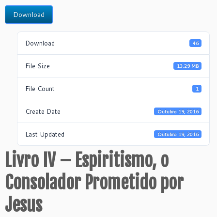
Download
Download
46
File Size
13.29 MB
File Count
1
Create Date
Outubro 19, 2016
Last Updated
Outubro 19, 2016
Livro IV – Espiritismo, o
Consolador Prometido por
Jesus