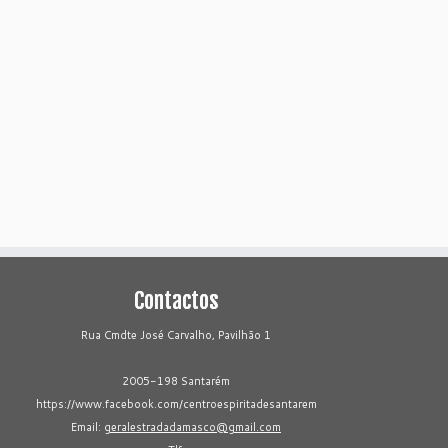
Contactos
Rua Cmdte José Carvalho, Pavilhão 1
2005-198 Santarém
https://www.facebook.com/centroespiritadesantarem
Email:
geralestradadamasco@gmail.com