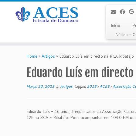
Início
P
Núcleo - 
Skip
to
Home
»
Artigos
»
Eduardo Luís em directo na RCA Ribatejo
content
Eduardo Luís em directo
Março 20, 2023
in
Artigos
tagged
2018
/
ACES
/
Associação Cu
Eduardo Luís - 16 anos, frequentador da Associação Cultural
12h na RCA - Ribatejo. Pode acompanhar em 104.0 FM o