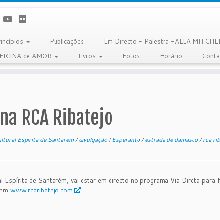
rincípios
Publicações
Em Directo - Palestra -ALLA MITCHE
OFICINA de AMOR
Livros
Fotos
Horário
Conta
 na RCA Ribatejo
ltural Espirita de Santarém
/
divulgação
/
Esperanto
/
estrada de damasco
/
rca ri
 Espírita de Santarém, vai estar em directo no programa Via Direta para fa
u em
www.rcaribatejo.com