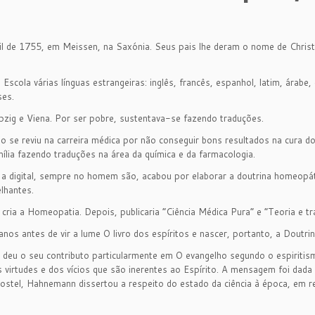
 de 1755, em Meissen, na Saxónia. Seus pais lhe deram o nome de Christian
cola várias línguas estrangeiras: inglês, francês, espanhol, latim, árabe, 
ses.
ipzig e Viena. Por ser pobre, sustentava-se fazendo traduções.
o se reviu na carreira médica por não conseguir bons resultados na cura 
ília fazendo traduções na área da química e da farmacologia.
 a digital, sempre no homem são, acabou por elaborar a doutrina homeopáti
lhantes.
cria a Homeopatia. Depois, publicaria “Ciência Médica Pura” e “Teoria e 
os antes de vir a lume O livro dos espíritos e nascer, portanto, a Doutrin
, deu o seu contributo particularmente em O evangelho segundo o espiriti
s virtudes e dos vícios que são inerentes ao Espírito. A mensagem foi da
Costel, Hahnemann dissertou a respeito do estado da ciência à época, em