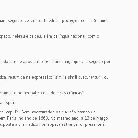
, seguidor de Cristo; Friedrich, protegido do rei; Samuel,
grego, hebreu e caldeu, além da língua nacional, com o
dos doentes e após a morte de um amigo que era seguido por
ca, resumida na expressão: "similia simili buscurantur", ou
tratamento homeopático das doenças crónicas”.
a Espírita.
smo, cap. IX, Bem-aventurados os que são brandos e
da em Paris, no ano de 1863. No mesmo ano, a 13 de Março,
 resposta a um médico homeopata estrangeiro, presente à