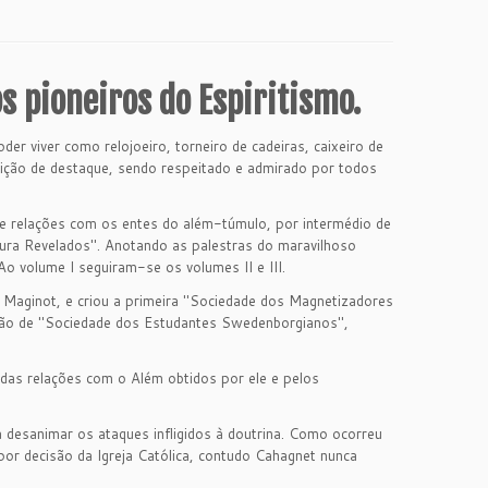
s pioneiros do Espiritismo.
 viver como relojoeiro, torneiro de cadeiras, caixeiro de
sição de destaque, sendo respeitado e admirado por todos
ve relações com os entes do além-túmulo, por intermédio de
tura Revelados". Anotando as palestras do maravilhoso
o volume I seguiram-se os volumes II e III.
Maginot, e criou a primeira "Sociedade dos Magnetizadores
ação de "Sociedade dos Estudantes Swedenborgianos",
 das relações com o Além obtidos por ele e pelos
 desanimar os ataques infligidos à doutrina. Como ocorreu
or decisão da Igreja Católica, contudo Cahagnet nunca