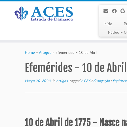
Início
P
Núcleo - 
Skip
to
Home
»
Artigos
»
Efemérides - 10 de Abril
content
Efemérides - 10 de Abril
Março 20, 2023
in
Artigos
tagged
ACES
/
divulgação
/
Espiriti
10 de Abril de 1775 - Nasce 