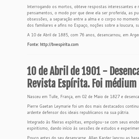
Interrogando os mortos, obteve respostas interessantes e 
pensamentos, o modo por que deve ela ser proferida, as pun
obsessões, a separação entre a alma e o corpo no momento 
dos familiares e afins no Espaço, noções sobre a loucura, s
A 10 de Abril de 1885, com 76 anos, desencarnou, em Argent
Fonte: http://bvespirita.com
10 de Abril de 1901 - Desenc
Revista Espírita. Foi médium 
Nasceu em Tulle, França, em 02 de Maio de 1827 e desencar
Pierre Gaetan Leymarie foi um dos mais destacados continu
ardente defensor dos ideais republicanos na sua pátria.
Integrado às fileiras espíritas, empolgou-se com seus enobr
espiritismo, dando início às sessões de estudos e experime
Pouco antes do seu desencarne, Allan Kardec lançou as base