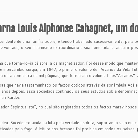
arna Louis Alphonse Cahagnet, um do
ente de uma família pobre, e tendo trabalhado sucessivamente, para poder
e vontade, o seu dinamismo extraordinário e sua honestidade, adquirir po
ma que torná-lo-ia célebre, a de magnetizador. Foi desse modo que mante
e intercâmbio surgiu, em 1847, o primeiro volume de "Arcanos da Vida Fu
sa obra com cerca de mil páginas, que formaram o volume I dos"Arcanos". A
as que havia testemunhado os factos obtidos através da sonâmbula Adéle 
rês anos depois, essa sociedade continuou os seus estudos sob a denomin
lan Kardec.
ador Espiritualista", no qual são registados todos os factos maravilhosos
deu. Sucedeu-o ainda na luta pela verdade espírita, suportando sem nunca
adas pelo fogo. A leitura dos Arcanos foi proibida em todos os países, p