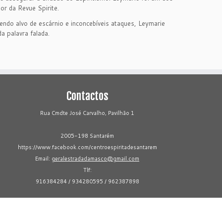
or da Revue Spirite.
endo alvo de escárnio e inconcebíveis ataques, Leymarie
a palavra falada.
Contactos
Rua Cmdte José Carvalho, Pavilhão 1
2005-198 Santarém
https://www.facebook.com/centroespiritadesantarem
Email:
geralestradadamasco@gmail.com
Tlf:
916384284 / 934280595 / 962387898