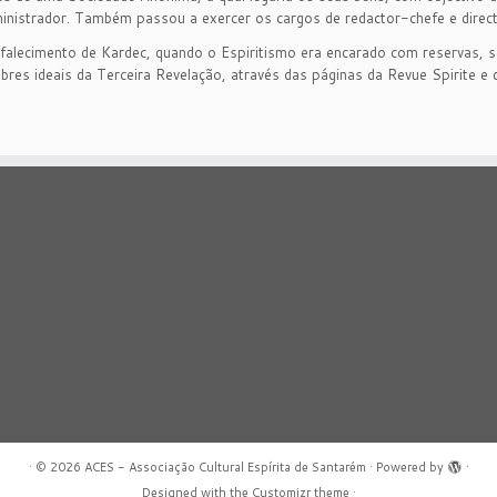
ministrador. Também passou a exercer os cargos de redactor-chefe e direct
 falecimento de Kardec, quando o Espiritismo era encarado com reservas, s
es ideais da Terceira Revelação, através das páginas da Revue Spirite e d
·
© 2026
ACES - Associação Cultural Espírita de Santarém
·
Powered by
·
Designed with the
Customizr theme
·