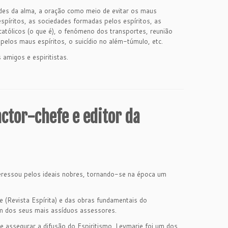
des da alma, a oração como meio de evitar os maus
píritos, as sociedades formadas pelos espíritos, as
atólicos (o que é), o fenómeno dos transportes, reunião
pelos maus espíritos, o suicídio no além-túmulo, etc.
amigos e espiritistas.
ctor-chefe e editor da
eressou pelos ideais nobres, tornando-se na época um
e (Revista Espírita) e das obras fundamentais do
um dos seus mais assíduos assessores.
e assegurar a difusão do Espiritismo. Leymarie foi um dos