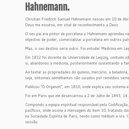
Hahnemann.
Christian Friedrich Samuel Hahnemann nasceu em 10 de Abril
Deus me escutou, em sinal de reconhecimento a Deus.
O seu pai era pintor de porcelana e Hahnemann aprendeu na Es
objectivo de poder, comercializar a porcelana em outros paí
Mas, o seu destino seria outro. Foi estudar Medicina em Le
Em 1812 foi docente da Universidade de Leipzig, contudo nã
si, abandonou a medicina, posteriormente sustentando a fam
Ao testar as propriedades do quinino, mercúrio, a beladona,
seja, sintomas semelhantes são curados por remédios seme
Publicou “O Organon”, em 1810, onde explica seu sistema e 
Foi em Paris que ele desencarnou a 2 de Julho de 1843, 14 an
Compondo a equipa espiritual responsável pela Codificação
pacíficos, onde assina a mensagem do item 10, tratando da
na Sociedade Espírita de Paris, tendo como médium a sra. 
sessão.