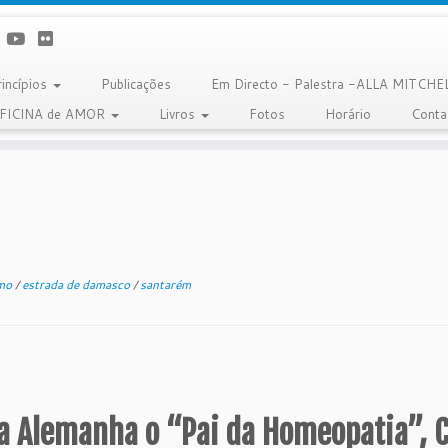
rincípios
Publicações
Em Directo - Palestra -ALLA MITCHE
OFICINA de AMOR
Livros
Fotos
Horário
Conta
smo
/
estrada de damasco
/
santarém
na Alemanha o “Pai da Homeopatia”, 