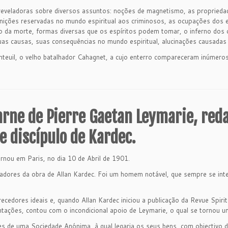
reveladoras sobre diversos assuntos: noções de magnetismo, as proprieda
ições reservadas no mundo espiritual aos criminosos, as ocupações dos es
da morte, formas diversas que os espíritos podem tomar, o inferno dos c
uas causas, suas consequências no mundo espiritual, alucinações causadas 
euil, o velho batalhador Cahagnet, a cujo enterro compareceram inúmeros 
arne de Pierre Gaetan Leymarie, reda
e discípulo de Kardec.
nou em Paris, no dia 10 de Abril de 1901.
adores da obra de Allan Kardec. Foi um homem notável, que sempre se int
ecedores ideais e, quando Allan Kardec iniciou a publicação da Revue Spirit
ntações, contou com o incondicional apoio de Leymarie, o qual se tornou 
s de uma Sociedade Anónima, à qual legaria os seus bens, com objectivo d