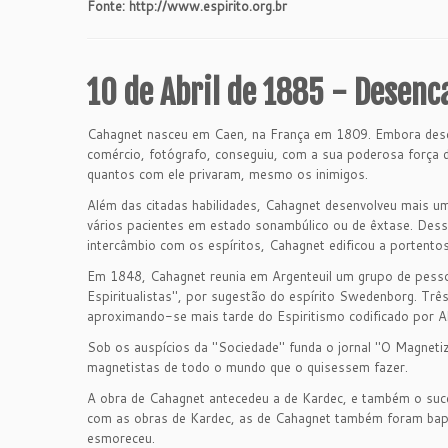
Fonte: http://www.espirito.org.br
10 de Abril de 1885 - Desenc
Cahagnet nasceu em Caen, na França em 1809. Embora descend
comércio, fotógrafo, conseguiu, com a sua poderosa força d
quantos com ele privaram, mesmo os inimigos.
Além das citadas habilidades, Cahagnet desenvolveu mais u
vários pacientes em estado sonambúlico ou de êxtase. Dess
intercâmbio com os espíritos, Cahagnet edificou a portento
Em 1848, Cahagnet reunia em Argenteuil um grupo de pesso
Espiritualistas", por sugestão do espírito Swedenborg. T
aproximando-se mais tarde do Espiritismo codificado por Al
Sob os auspícios da "Sociedade" funda o jornal "O Magnetiz
magnetistas de todo o mundo que o quisessem fazer.
A obra de Cahagnet antecedeu a de Kardec, e também o suce
com as obras de Kardec, as de Cahagnet também foram baptiz
esmoreceu.