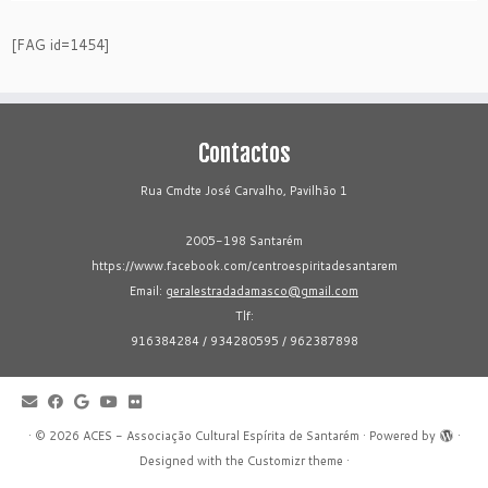
[FAG id=1454]
Contactos
Rua Cmdte José Carvalho, Pavilhão 1
2005-198 Santarém
https://www.facebook.com/centroespiritadesantarem
Email:
geralestradadamasco@gmail.com
Tlf:
916384284 / 934280595 / 962387898
·
© 2026
ACES - Associação Cultural Espírita de Santarém
·
Powered by
·
Designed with the
Customizr theme
·