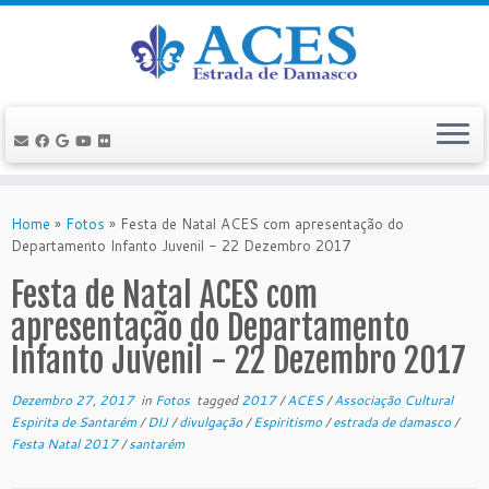
Skip
to
Home
»
Fotos
»
Festa de Natal ACES com apresentação do
content
Departamento Infanto Juvenil - 22 Dezembro 2017
Festa de Natal ACES com
apresentação do Departamento
Infanto Juvenil - 22 Dezembro 2017
Dezembro 27, 2017
in
Fotos
tagged
2017
/
ACES
/
Associação Cultural
Espirita de Santarém
/
DIJ
/
divulgação
/
Espiritismo
/
estrada de damasco
/
Festa Natal 2017
/
santarém