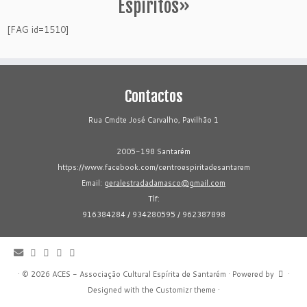
Espíritos»
[FAG id=1510]
Contactos
Rua Cmdte José Carvalho, Pavilhão 1
2005-198 Santarém
https://www.facebook.com/centroespiritadesantarem
Email:
geralestradadamasco@gmail.com
Tlf:
916384284 / 934280595 / 962387898
·
© 2026
ACES - Associação Cultural Espírita de Santarém
·
Powered by
·
Designed with the
Customizr theme
·