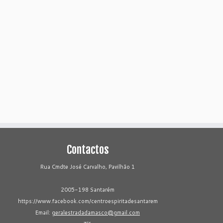
Contactos
Rua Cmdte José Carvalho, Pavilhão 1
2005-198 Santarém
https://www.facebook.com/centroespiritadesantarem
Email:
geralestradadamasco@gmail.com