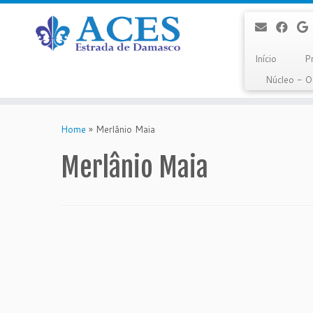
Início
P
Núcleo - 
Skip
to
Home
»
Merlânio Maia
content
Merlânio Maia