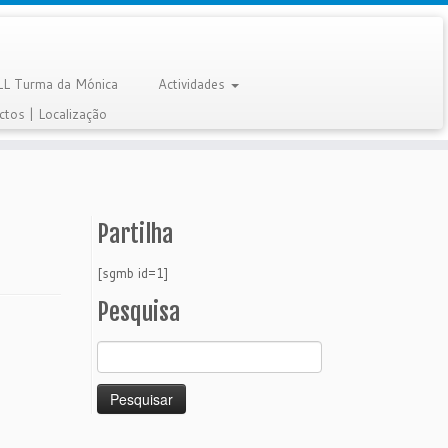
LL Turma da Mónica
Actividades
ctos | Localização
Partilha
[sgmb id=1]
Pesquisa
Pesquisar
por: