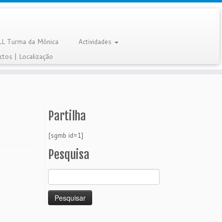
LL Turma da Mónica
Actividades
ctos | Localização
Partilha
[sgmb id=1]
Pesquisa
Pesquisar
por: