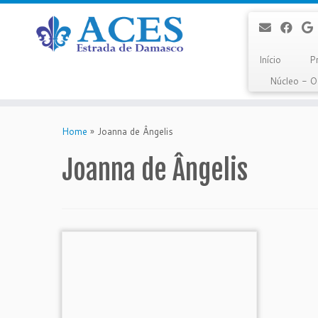
Início
P
Núcleo - 
Skip
to
Home
»
Joanna de Ângelis
content
Joanna de Ângelis