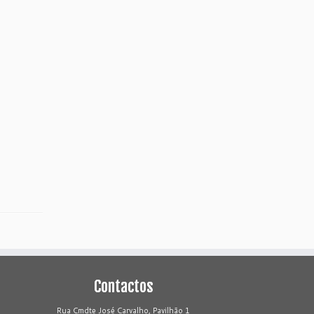
Contactos
Rua Cmdte José Carvalho, Pavilhão 1