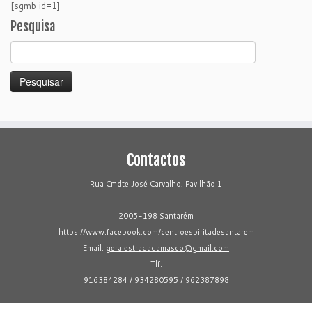
[sgmb id=1]
Pesquisa
Pesquisar
por:
Contactos
Rua Cmdte José Carvalho, Pavilhão 1
2005-198 Santarém
https://www.facebook.com/centroespiritadesantarem
Email:
geralestradadamasco@gmail.com
Tlf:
916384284 / 934280595 / 962387898