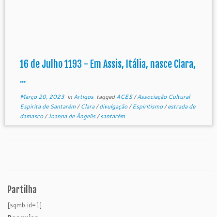
16 de Julho 1193 - Em Assis, Itália, nasce Clara,
...
Março 20, 2023
in
Artigos
tagged
ACES
/
Associação Cultural
Espirita de Santarém
/
Clara
/
divulgação
/
Espiritismo
/
estrada de
damasco
/
Joanna de Ângelis
/
santarém
Partilha
[sgmb id=1]