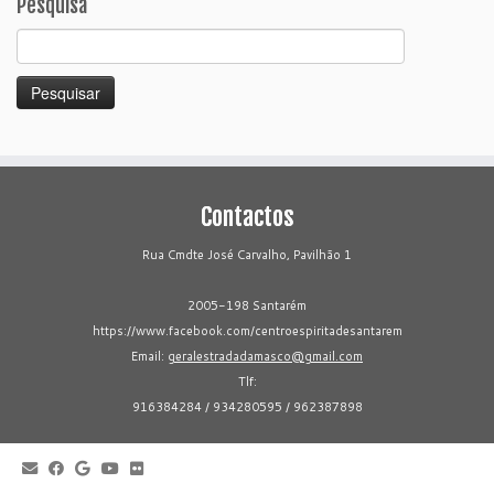
Pesquisa
Pesquisar
por:
Contactos
Rua Cmdte José Carvalho, Pavilhão 1
2005-198 Santarém
https://www.facebook.com/centroespiritadesantarem
Email:
geralestradadamasco@gmail.com
Tlf:
916384284 / 934280595 / 962387898