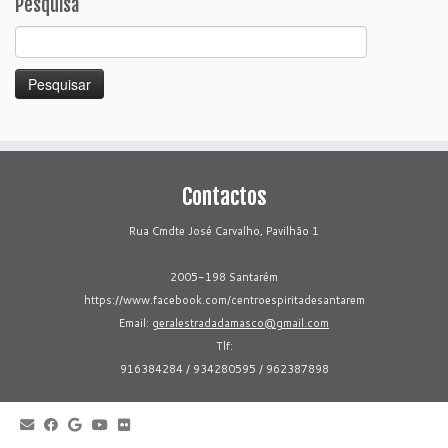
Pesquisa
Pesquisar
por:
Contactos
Rua Cmdte José Carvalho, Pavilhão 1
2005-198 Santarém
https://www.facebook.com/centroespiritadesantarem
Email:
geralestradadamasco@gmail.com
Tlf:
916384284 / 934280595 / 962387898